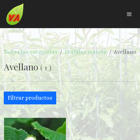
Todas las categorías
Frutales maceta
Avellano
Avellano
(
1
)
Filtrar productos