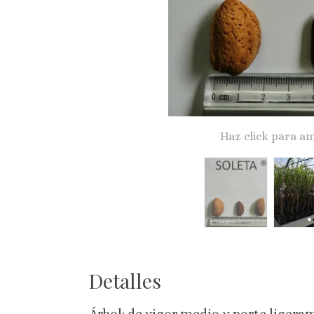
Haz click para am
Detalles
Árbol: de vigor medio y porte liger