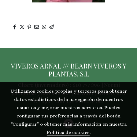
VIVEROS ARNAL /// BEARN VIVEROS Y
PLANTAS, S.L
Charo (invernadero) : 610 777 396 |Noemí
Utilizamos cookies propias y terceros para obtener
(comercial) 680 802 233 | Silverio (Vivero): 610
datos estadísticos de la navegación de nuestros
777 395 | Oficina: 660 412 784
usuarios y mejorar nuestros servicios. Puedes
configurar tus preferencias a través del botón
“Configurar” o obtener más información en nuestra
Política de cookies
.
Política de cookies