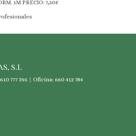
RM. 1M PRECIO: 7,50€
rofesionales
S, S.L
610 777 395 | Oficina: 660 412 784