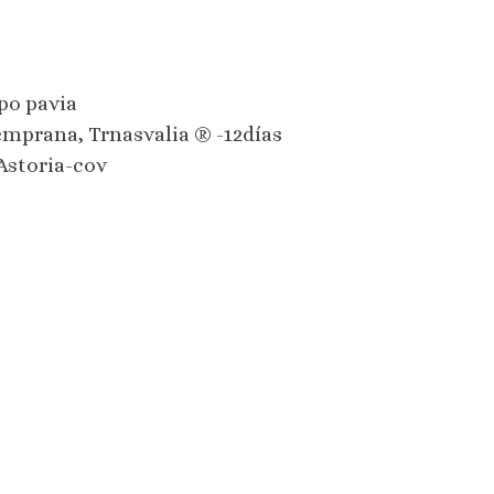
po pavia
mprana, Trnasvalia ® -12días
Astoria-cov