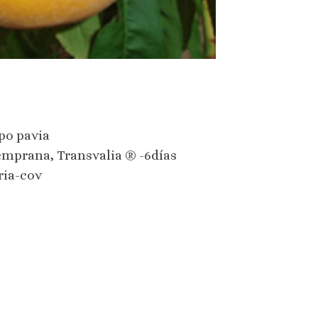
po pavia
mprana, Transvalia ® -6días
ria-cov