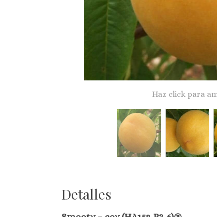
Haz click para am
Detalles
Smooty – cov (HA152-P3-6)®