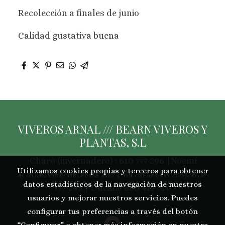
Recolección a finales de junio
Calidad gustativa buena
VIVEROS ARNAL /// BEARN VIVEROS Y
PLANTAS, S.L
Charo (invernadero) : 610 777 396 |Noemí
Utilizamos cookies propias y terceros para obtener
(comercial) 680 802 233 | Silverio (Vivero): 610
datos estadísticos de la navegación de nuestros
777 395 | Oficina: 660 412 784
usuarios y mejorar nuestros servicios. Puedes
configurar tus preferencias a través del botón