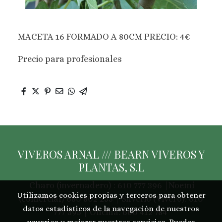
MACETA 16 FORMADO A 80CM PRECIO: 4€
Precio para profesionales
VIVEROS ARNAL /// BEARN VIVEROS Y
PLANTAS, S.L
Charo (invernadero) : 610 777 396 |Noemí
Utilizamos cookies propias y terceros para obtener
(comercial) 680 802 233 | Silverio (Vivero): 610
datos estadísticos de la navegación de nuestros
777 395 | Oficina: 660 412 784