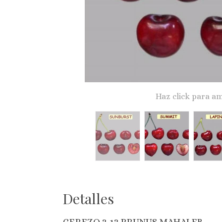
Haz click para am
Detalles
CEREZO 3-13 PRUNUS MAHALEB