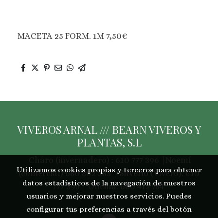
MACETA 25 FORM. 1M 7,50€
VIVEROS ARNAL /// BEARN VIVEROS Y
PLANTAS, S.L
Charo (invernadero) : 610 777 396 |Noemí
Utilizamos cookies propias y terceros para obtener
(comercial) 680 802 233 | Silverio (Vivero): 610
datos estadísticos de la navegación de nuestros
777 395 | Oficina: 660 412 784
usuarios y mejorar nuestros servicios. Puedes
configurar tus preferencias a través del botón