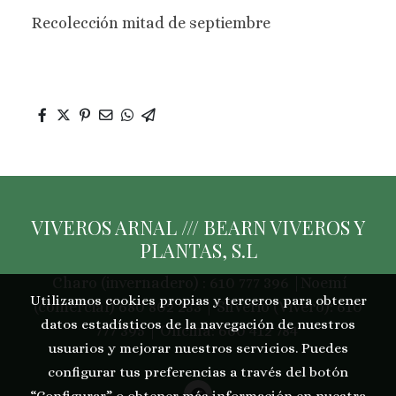
Recolección mitad de septiembre
VIVEROS ARNAL /// BEARN VIVEROS Y
PLANTAS, S.L
Charo (invernadero) : 610 777 396 |Noemí
Utilizamos cookies propias y terceros para obtener
(comercial) 680 802 233 | Silverio (Vivero): 610
datos estadísticos de la navegación de nuestros
777 395 | Oficina: 660 412 784
usuarios y mejorar nuestros servicios. Puedes
configurar tus preferencias a través del botón