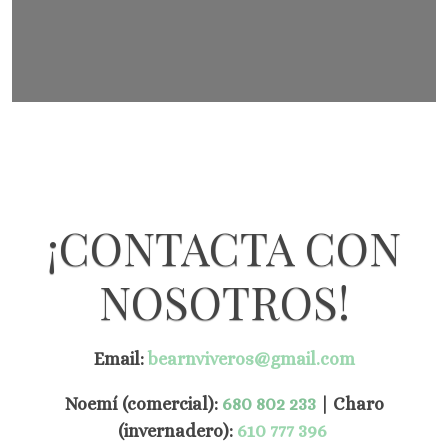
¡CONTACTA CON
NOSOTROS!
Email:
bearnviveros@gmail.com
Noemí (comercial):
680 802 233
|
Charo
(invernadero):
610 777 396